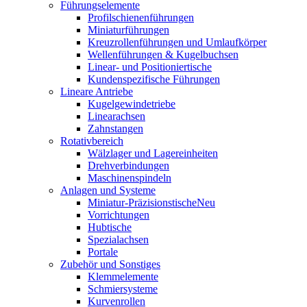
Führungselemente
Profilschienenführungen
Miniaturführungen
Kreuzrollenführungen und Umlaufkörper
Wellenführungen & Kugelbuchsen
Linear- und Positioniertische
Kundenspezifische Führungen
Lineare Antriebe
Kugelgewindetriebe
Linearachsen
Zahnstangen
Rotativbereich
Wälzlager und Lagereinheiten
Drehverbindungen
Maschinenspindeln
Anlagen und Systeme
Miniatur-Präzisionstische
Neu
Vorrichtungen
Hubtische
Spezialachsen
Portale
Zubehör und Sonstiges
Klemmelemente
Schmiersysteme
Kurvenrollen