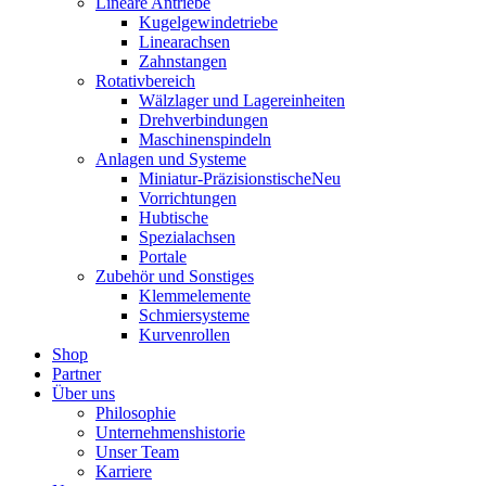
Lineare Antriebe
Kugelgewindetriebe
Linearachsen
Zahnstangen
Rotativbereich
Wälzlager und Lagereinheiten
Drehverbindungen
Maschinenspindeln
Anlagen und Systeme
Miniatur-Präzisionstische
Neu
Vorrichtungen
Hubtische
Spezialachsen
Portale
Zubehör und Sonstiges
Klemmelemente
Schmiersysteme
Kurvenrollen
Shop
Partner
Über uns
Philosophie
Unternehmenshistorie
Unser Team
Karriere